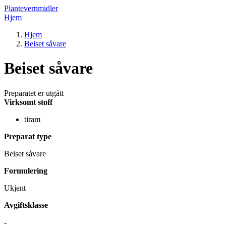
Plantevernmidler
Hjem
Hjem
Beiset såvare
Beiset såvare
Preparatet er utgått
Virksomt stoff
tiram
Preparat type
Beiset såvare
Formulering
Ukjent
Avgiftsklasse
-