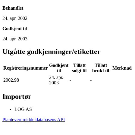
Behandlet
24. apr. 2002
Godkjent til
24. apr. 2003
Utgåtte godkjenninger/etiketter
Godkjent
Tillatt
Tillatt
Registreringsnummer
Merknad
til
solgt til
brukt til
24. apr.
2002.98
-
-
2003
Importør
LOG AS
Plantevernmiddeldatabasens API