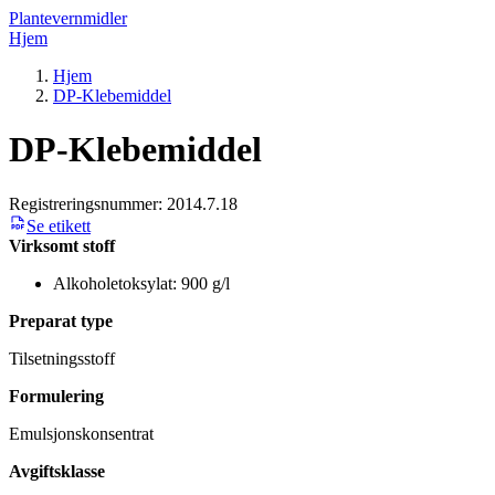
Plantevernmidler
Hjem
Hjem
DP-Klebemiddel
DP-Klebemiddel
Registreringsnummer:
2014.7.18
Se etikett
Virksomt stoff
Alkoholetoksylat: 900 g/l
Preparat type
Tilsetningsstoff
Formulering
Emulsjonskonsentrat
Avgiftsklasse