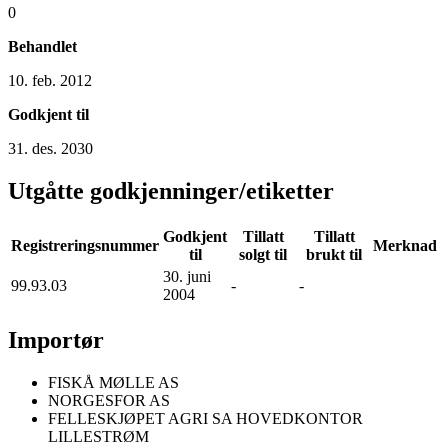
0
Behandlet
10. feb. 2012
Godkjent til
31. des. 2030
Utgåtte godkjenninger/etiketter
Godkjent
Tillatt
Tillatt
Registreringsnummer
Merknad
til
solgt til
brukt til
30. juni
99.93.03
-
-
2004
Importør
FISKÅ MØLLE AS
NORGESFOR AS
FELLESKJØPET AGRI SA HOVEDKONTOR
LILLESTRØM