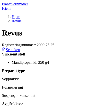
Plantevernmidler
Hjem
Hjem
Revus
Revus
Registreringsnummer:
2009.75.25
Se etikett
Virksomt stoff
Mandipropamid: 250 g/l
Preparat type
Soppmiddel
Formulering
Suspensjonkonsentrat
Avgiftsklasse