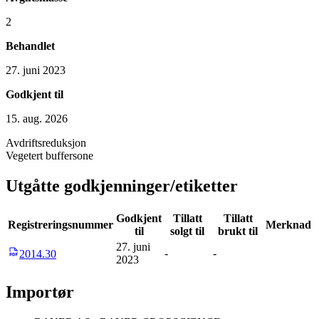
2
Behandlet
27. juni 2023
Godkjent til
15. aug. 2026
Avdriftsreduksjon
Vegetert buffersone
Utgåtte godkjenninger/etiketter
Godkjent
Tillatt
Tillatt
Registreringsnummer
Merknad
til
solgt til
brukt til
27. juni
-
-
2014.30
2023
Importør