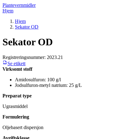
Plantevernmidler
Hjem
Hjem
Sekator OD
Sekator OD
Registreringsnummer:
2023.21
Se etikett
Virksomt stoff
Amidosulfuron: 100 g/l
Jodsulfuron-metyl natrium: 25 g/L
Preparat type
Ugrasmiddel
Formulering
Oljebasert dispersjon
Avgiftsklasse