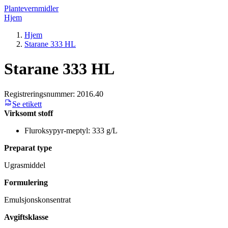
Plantevernmidler
Hjem
Hjem
Starane 333 HL
Starane 333 HL
Registreringsnummer:
2016.40
Se etikett
Virksomt stoff
Fluroksypyr-meptyl: 333 g/L
Preparat type
Ugrasmiddel
Formulering
Emulsjonskonsentrat
Avgiftsklasse