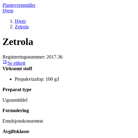
Plantevernmidler
Hjem
Hjem
Zetrola
Zetrola
Registreringsnummer:
2017.36
Se etikett
Virksomt stoff
Propakvizafop: 100 g/l
Preparat type
Ugrasmiddel
Formulering
Emulsjonskonsentrat
Avgiftsklasse