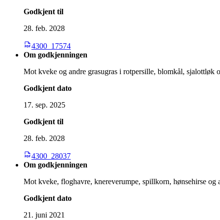
Godkjent til
28. feb. 2028
4300_17574
Om godkjenningen
Mot kveke og andre grasugras i rotpersille, blomkål, sjalottløk o
Godkjent dato
17. sep. 2025
Godkjent til
28. feb. 2028
4300_28037
Om godkjenningen
Mot kveke, floghavre, knereverumpe, spillkorn, hønsehirse og an
Godkjent dato
21. juni 2021