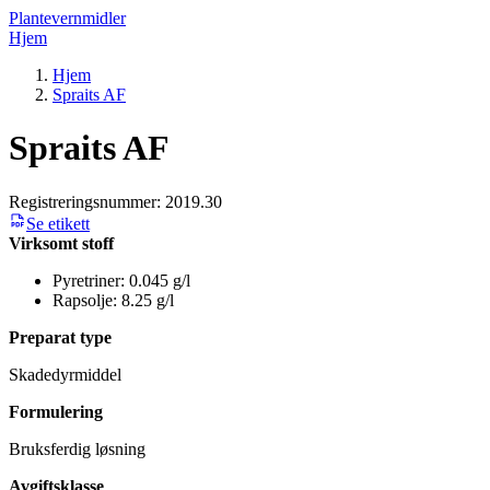
Plantevernmidler
Hjem
Hjem
Spraits AF
Spraits AF
Registreringsnummer:
2019.30
Se etikett
Virksomt stoff
Pyretriner: 0.045 g/l
Rapsolje: 8.25 g/l
Preparat type
Skadedyrmiddel
Formulering
Bruksferdig løsning
Avgiftsklasse