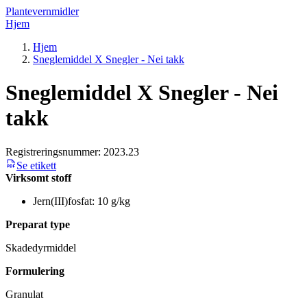
Plantevernmidler
Hjem
Hjem
Sneglemiddel X Snegler - Nei takk
Sneglemiddel X Snegler - Nei
takk
Registreringsnummer:
2023.23
Se etikett
Virksomt stoff
Jern(III)fosfat: 10 g/kg
Preparat type
Skadedyrmiddel
Formulering
Granulat