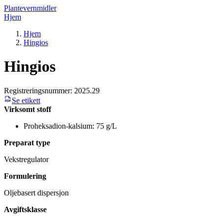
Plantevernmidler
Hjem
Hjem
Hingios
Hingios
Registreringsnummer:
2025.29
Se etikett
Virksomt stoff
Proheksadion-kalsium: 75 g/L
Preparat type
Vekstregulator
Formulering
Oljebasert dispersjon
Avgiftsklasse